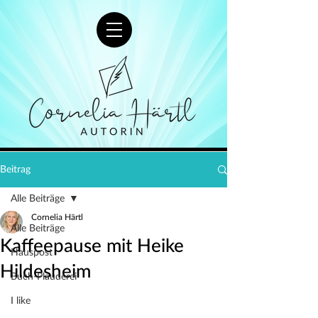
Beitrag
Alle Beiträge
Cornelia Härtl
Alle Beiträge
Kaffeepause mit Heike
Hauspost
Hildesheim
Buch-Plauderei
I like