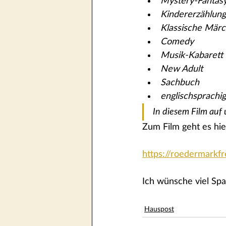
Mystery-Fantas
Kindererzählung
Klassische Mär
Comedy
Musik-Kabarett
New Adult
Sachbuch
englischsprachi
I
n diesem Film auf 
Zum Film geht es hie
https://roedermarkf
Ich wünsche viel Sp
Hauspost