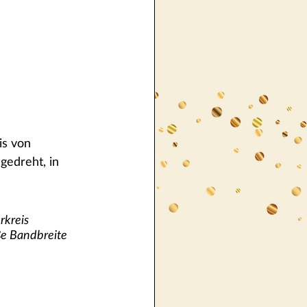
is von 
gedreht, in 
kreis 
ße Bandbreite 