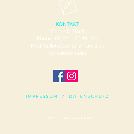
KONTAKT
Cornelia Härtl
Wer schreibt im Raum
Buch
Phone: 01 75 – 10 91 353
Frankfurt, Offenbach,
Nach
Mail:
hallo(at)cornelia-haertl.de
Darmstadt?
und 
Kontaktformular
Land
IMPRESSUM
/
DATENSCHUTZ
© 2025 Copyright - Cornelia Härtl