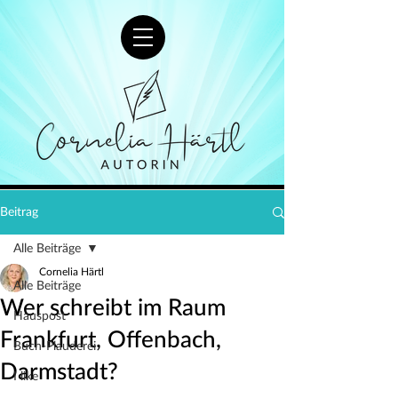
Beitrag
Alle Beiträge
Cornelia Härtl
Alle Beiträge
Wer schreibt im Raum
Hauspost
Frankfurt, Offenbach,
Buch-Plauderei
Darmstadt?
I like