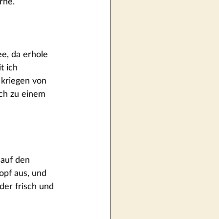
rne.
e, da erhole 
t ich 
 kriegen von 
ich zu einem 
auf den 
opf aus, und 
der frisch und 