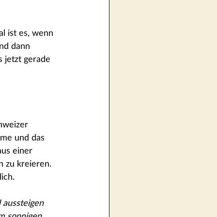
l ist es, wenn 
und dann 
 jetzt gerade 
hweizer 
ärme und das 
aus einer 
 zu kreieren. 
ich.
 aussteigen 
im sonnigen 