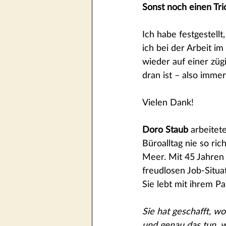
Sonst noch einen Tr
Ich habe festgestellt
ich bei der Arbeit i
wieder auf einer züg
dran ist – also immer
Vielen Dank!
Doro Staub
 arbeitet
Büroalltag nie so ric
Meer. Mit 45 Jahren m
freudlosen Job-Situa
Sie lebt mit ihrem P
Sie hat geschafft, w
und genau das tun, w