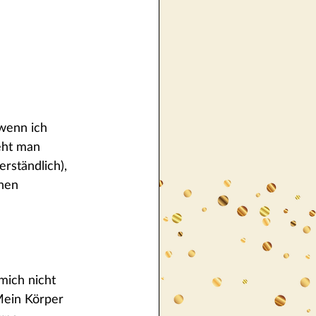
 wenn ich 
eht man 
rständlich), 
nen 
mich nicht 
Mein Körper 