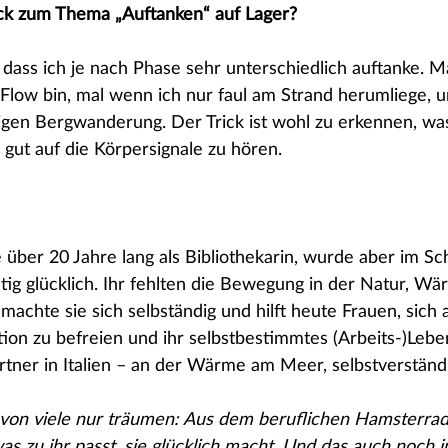
ick zum Thema „Auftanken“ auf Lager?
, dass ich je nach Phase sehr unterschiedlich auftanke. Ma
m Flow bin, mal wenn ich nur faul am Strand herumliege, 
igen Bergwanderung. Der Trick ist wohl zu erkennen, was
 gut auf die Körpersignale zu hören.
e über 20 Jahre lang als Bibliothekarin, wurde aber im Sc
htig glücklich. Ihr fehlten die Bewegung in der Natur, W
achte sie sich selbständig und hilft heute Frauen, sich 
tion zu befreien und ihr selbstbestimmtes (Arbeits-)Leben
artner in Italien – an der Wärme am Meer, selbstverständl
ovon viele nur träumen: Aus dem beruflichen Hamsterrad
as zu ihr passt, sie glücklich macht. Und das auch noch 