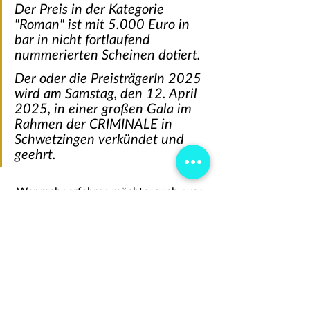
Der Preis in der Kategorie 
"Roman" ist mit 5.000 Euro in 
bar in nicht fortlaufend 
nummerierten Scheinen dotiert.
Der oder die PreisträgerIn 2025 
wird am Samstag, den 12. April 
2025, in einer großen Gala im 
Rahmen der CRIMINALE in 
Schwetzingen verkündet und 
geehrt.
Wer mehr erfahren möchte, auch, wer 
in den anderen Kategorien für den 
GLAUSER nominiert wurde, findet alles 
in Text und Bild auf die Webseite des 
Syndikat e.V.
Buch-Plauderei
Hauspost