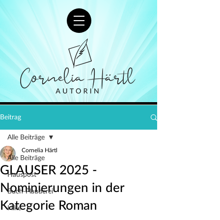
Beitrag
Alle Beiträge
Cornelia Härtl
Alle Beiträge
GLAUSER 2025 -
Hauspost
Nominierungen in der
Buch-Plauderei
Kategorie Roman
I like