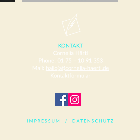
Kategorie Roman
KONTAKT
Cornelia Härtl
Phone: 01 75 – 10 91 353
Mail:
hallo(at)cornelia-haertl.de
Kontaktformular
IMPRESSUM
/
DATENSCHUTZ