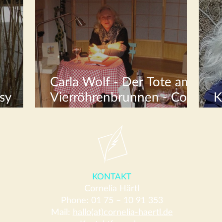
Carla Wolf - Der Tote am
sy
Vierröhrenbrunnen - Cosy
K
Crime aus Langen
W
KONTAKT
Cornelia Härtl
Phone: 01 75 – 10 91 353
Mail:
hallo(at)cornelia-haertl.de