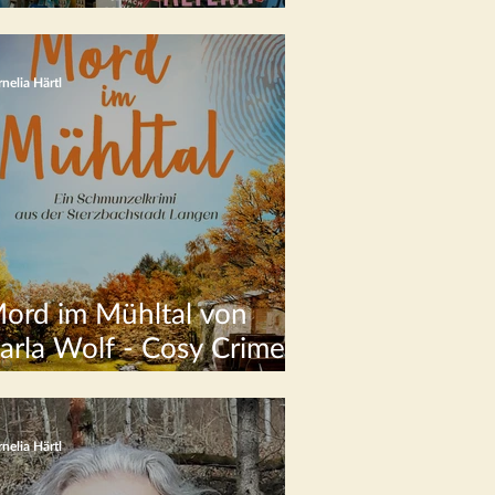
uchhandlung
nelia Härtl
ord im Mühltal von
arla Wolf - Cosy Crime
us Hessen
nelia Härtl