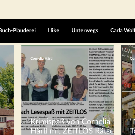
Buch-Plauderei
I like
Unterwegs
Carla Wol
Cornelia Härtl
Cor
Krimispaß von Cornelia
"
Härtl mit ZEITLOS Rätsel
T