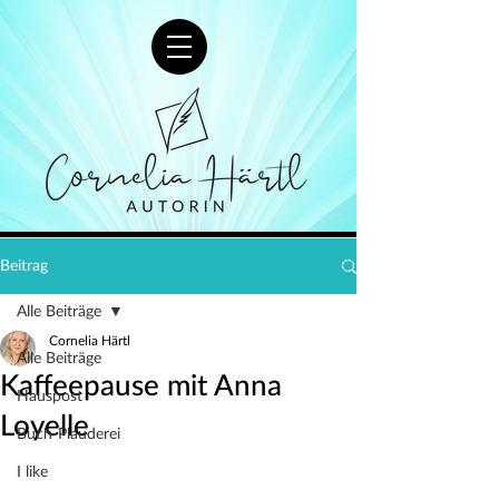
Beitrag
Alle Beiträge
Cornelia Härtl
Alle Beiträge
Kaffeepause mit Anna
Hauspost
Loyelle
Buch-Plauderei
I like