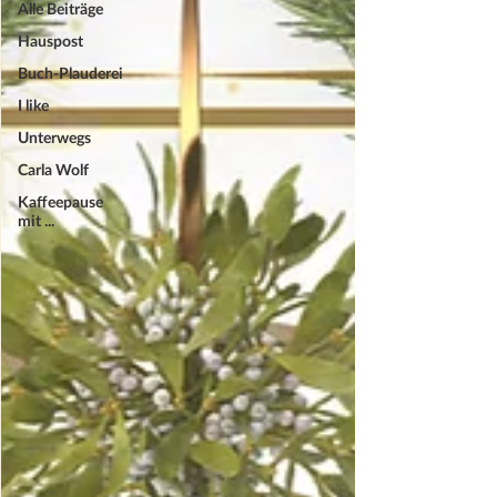
Alle Beiträge
Hauspost
Buch-Plauderei
I like
Unterwegs
Carla Wolf
Kaffeepause
mit ...