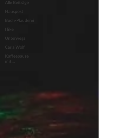
Alle Beiträge
Hauspost
Buch-Plauderei
I like
Unterwegs
Carla Wolf
Kaffeepause
mit ...