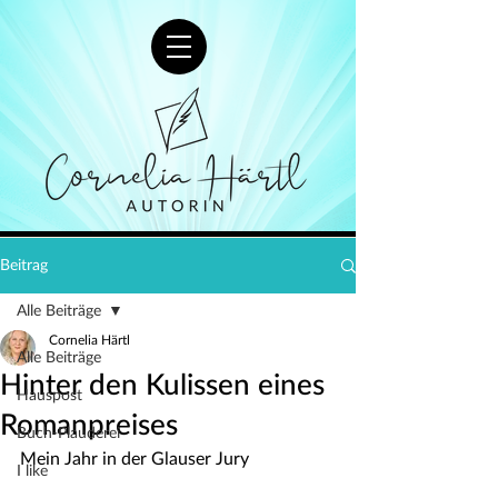
Beitrag
Alle Beiträge
Cornelia Härtl
Alle Beiträge
Hinter den Kulissen eines
Hauspost
Romanpreises
Buch-Plauderei
Mein Jahr in der Glauser Jury
I like