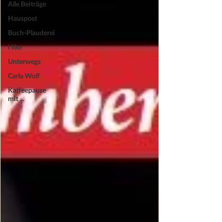
Alle Beiträge
Hauspost
Buch-Plauderei
I like
Unterwegs
Carla Wolf
Kaffeepause
mit ...