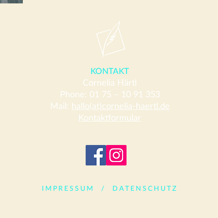
KONTAKT
Cornelia Härtl
Phone: 01 75 – 10 91 353
Mail:
hallo(at)cornelia-haertl.de
Kontaktformular
IMPRESSUM
/
DATENSCHUTZ