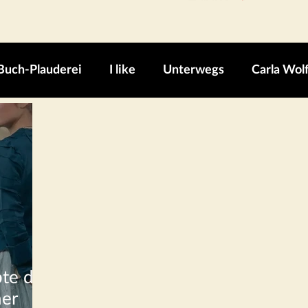
Buch-Plauderei
I like
Unterwegs
Carla Wol
bte des
her