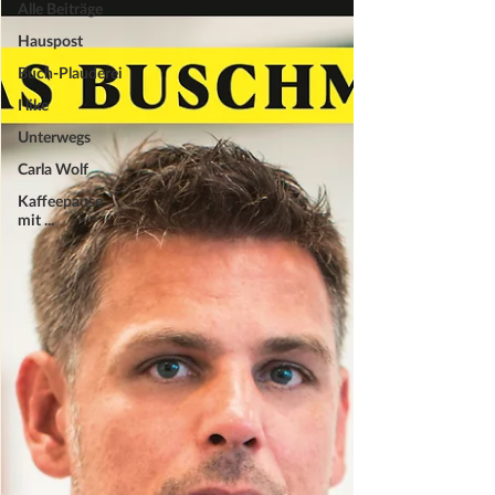
Alle Beiträge
Hauspost
Buch-Plauderei
I like
Unterwegs
Carla Wolf
Kaffeepause
mit ...