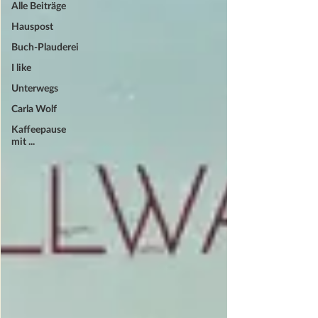
Alle Beiträge
Hauspost
Buch-Plauderei
I like
Unterwegs
Carla Wolf
Kaffeepause
mit ...