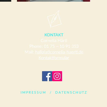
Jury für den Glauser
Krimipreis
KONTAKT
Cornelia Härtl
Phone: 01 75 – 10 91 353
Mail:
hallo(at)cornelia-haertl.de
Kontaktformular
IMPRESSUM
/
DATENSCHUTZ