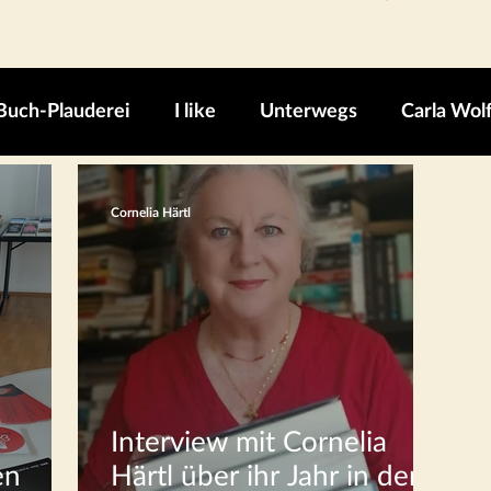
Buch-Plauderei
I like
Unterwegs
Carla Wol
Cornelia Härtl
Interview mit Cornelia
en
Härtl über ihr Jahr in der