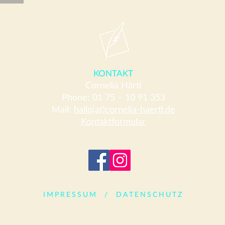
KONTAKT
Cornelia Härtl
Phone: 01 75 – 10 91 353
Mail:
hallo(at)cornelia-haertl.de
Kontaktformular
IMPRESSUM
/
DATENSCHUTZ