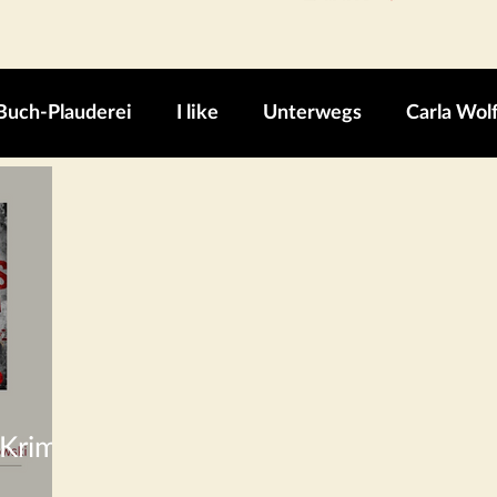
Buch-Plauderei
I like
Unterwegs
Carla Wol
Krimis