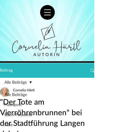
Beitrag
Alle Beiträge
Cornelia Härtl
Alle Beiträge
"Der Tote am
Hauspost
Vierröhrenbrunnen" bei
Buch-Plauderei
der Stadtführung Langen
I like