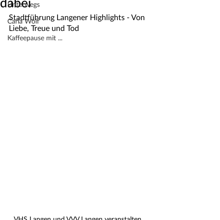
dabei
Unterwegs
Stadtführung Langener Highlights - Von 
Carla Wolf
Liebe, Treue und Tod
Kaffeepause mit ...
VHS Langen und VVV Langen veranstalten 