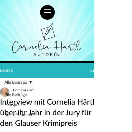
Beitrag
Alle Beiträge
Cornelia Härtl
Alle Beiträge
Interview mit Cornelia Härtl
Hauspost
über ihr Jahr in der Jury für
Buch-Plauderei
den Glauser Krimipreis
I like